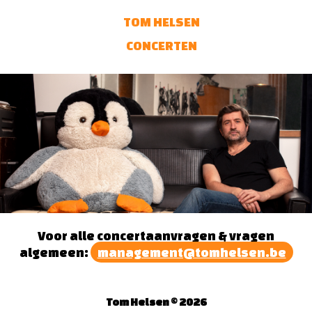
TOM HELSEN
CONCERTEN
Voor alle concertaanvragen & vragen
algemeen:
management@tomhelsen.be
Tom Helsen ©
2026